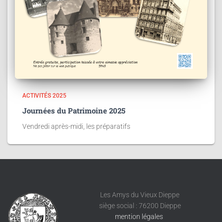
ACTIVITÉS 2025
Journées du Patrimoine 2025
Vendredi après-midi, les préparatifs
Les Amys du Vieux Dieppe
siège social : 76200 Dieppe
mention légales