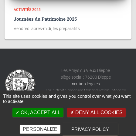
ACTIVITÉS 2025
Journées du Patrimoine 2025
Vendredi après-midi, les préparatifs
Les Amys du Vieux Dieppe
siège social : 76200 Dieppe
mention légales
Tous droits réservés Reproduction interdite
This site uses cookies and gives you control over what you want
to activate
OK, ACCEPT ALL
DENY ALL COOKIES
PERSONALIZE
PRIVACY POLICY