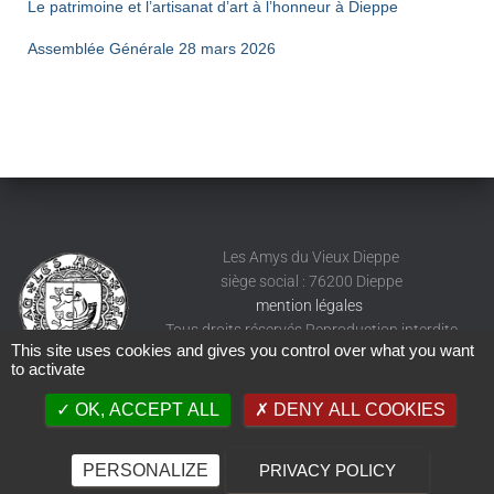
Le patrimoine et l’artisanat d’art à l’honneur à Dieppe
Assemblée Générale 28 mars 2026
Les Amys du Vieux Dieppe
siège social : 76200 Dieppe
mention légales
Tous droits réservés Reproduction interdite
This site uses cookies and gives you control over what you want
to activate
OK, ACCEPT ALL
DENY ALL COOKIES
PERSONALIZE
PRIVACY POLICY