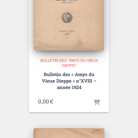
BULLETIN DES "AMYS DU VIEUX
DIEPPE"
Bulletin des « Amys du
Vieux Dieppe » n°XVIII –
année 1924
0,00
€