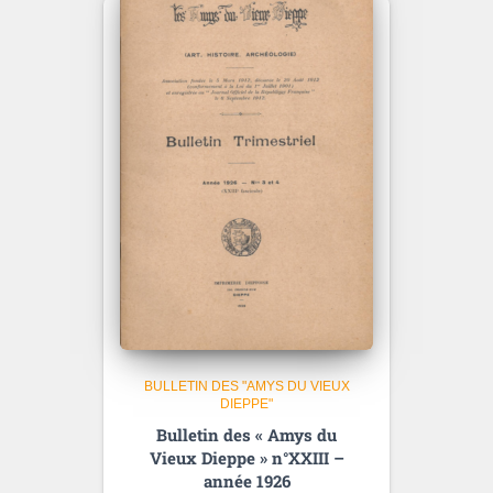
BULLETIN DES "AMYS DU VIEUX
DIEPPE"
Bulletin des « Amys du
Vieux Dieppe » n°XXIII –
année 1926