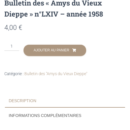
Bulletin des « Amys du Vieux
Dieppe » n°LXIV – année 1958
4,00
€
quantité
AJOUTER AU PANIER
de
Bulletin
des
"Amys
Catégorie :
Bulletin des "Amys du Vieux Dieppe"
du
Vieux
Dieppe"
n°LXIV
DESCRIPTION
-
année
1958
INFORMATIONS COMPLÉMENTAIRES