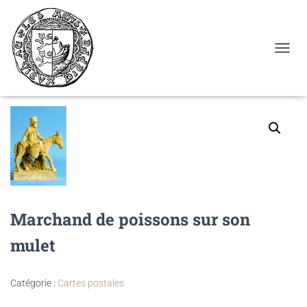
Cookies management panel
OUVRI
Accueil
/
Cartes postales
/ Marchand de poissons sur son mulet
Marchand de poissons sur son
mulet
Catégorie :
Cartes postales